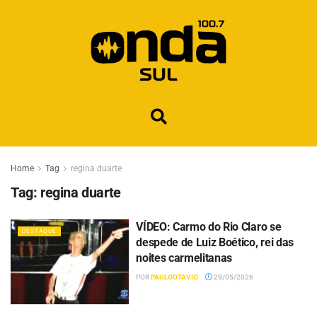
Home
Tag
regina duarte
Tag:
regina duarte
VÍDEO: Carmo do Rio Claro se
DESTAQUE
despede de Luiz Boético, rei das
noites carmelitanas
POR
PAULOOTAVIO
29/05/2026