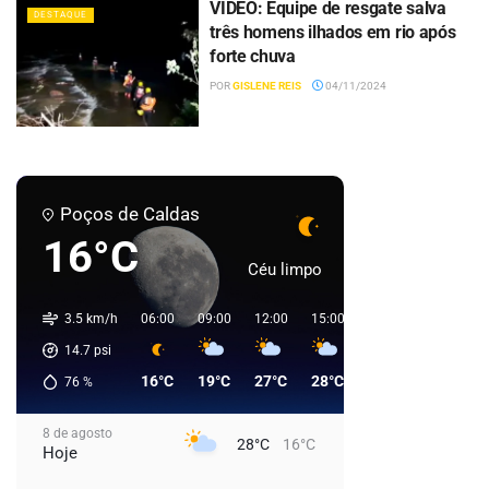
VÍDEO: Equipe de resgate salva
DESTAQUE
três homens ilhados em rio após
forte chuva
POR
GISLENE REIS
04/11/2024
Poços de Caldas
16°C
Céu limpo
3.5 km/h
06:00
09:00
12:00
15:00
18:00
21:00
0
14.7
psi
16°C
19°C
27°C
28°C
25°C
21°C
76
%
8 de agosto
28°C
16°C
Hoje