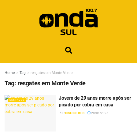
Home
Tag
resgates em Monte Verde
Tag:
resgates em Monte Verde
Jovem de 29 anos morre após ser
DESTAQUE
picado por cobra em casa
POR
GISLENE REIS
28/01/2025