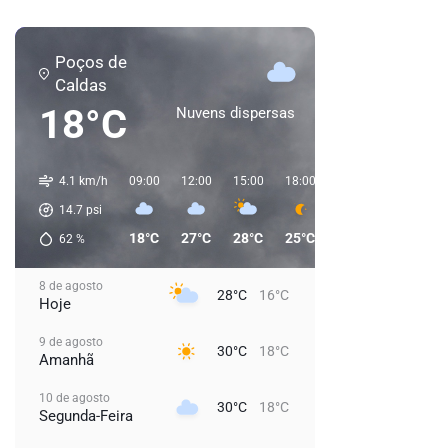
Poços de
Caldas
18°C
Nuvens dispersas
4.1 km/h
09:00
12:00
15:00
18:00
21:00
00:00
0
14.7
psi
18°C
27°C
28°C
25°C
21°C
21°C
62
%
8 de agosto
28°C
16°C
Hoje
9 de agosto
30°C
18°C
Amanhã
10 de agosto
30°C
18°C
Segunda-Feira