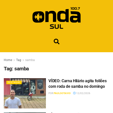
Home
Tag
samba
Tag:
samba
VÍDEO: Carna Hilário agita foliões
DESTAQUE
com roda de samba no domingo
POR
PAULOOTAVIO
12/02/2026