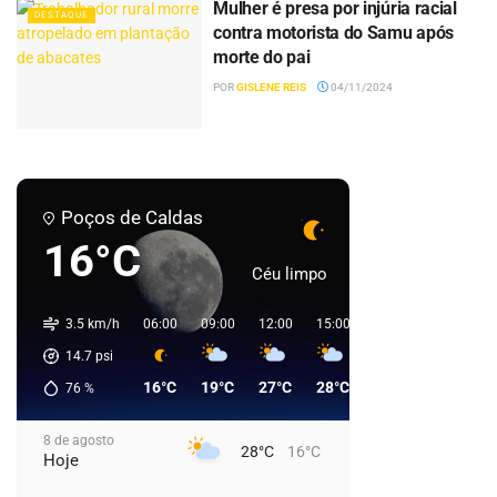
Mulher é presa por injúria racial
DESTAQUE
contra motorista do Samu após
morte do pai
POR
GISLENE REIS
04/11/2024
Poços de Caldas
16°C
Céu limpo
3.5 km/h
06:00
09:00
12:00
15:00
18:00
21:00
0
14.7
psi
16°C
19°C
27°C
28°C
25°C
21°C
76
%
8 de agosto
28°C
16°C
Hoje