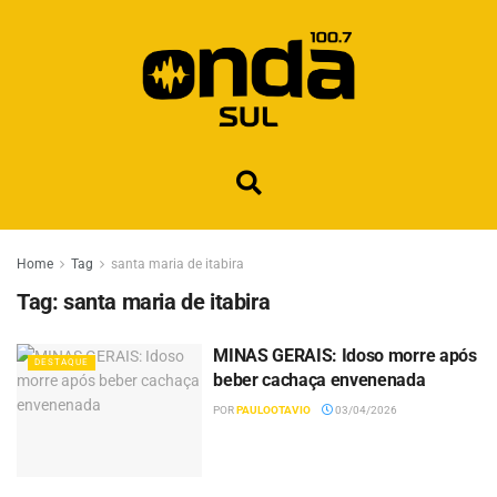
Home
Tag
santa maria de itabira
Tag:
santa maria de itabira
MINAS GERAIS: Idoso morre após
DESTAQUE
beber cachaça envenenada
POR
PAULOOTAVIO
03/04/2026