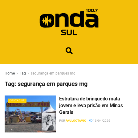
Home
Tag
segurança em parques mg
Tag:
segurança em parques mg
Estrutura de brinquedo mata
DESTAQUE
jovem e leva prisão em Minas
Gerais
POR
PAULOOTAVIO
13/04/2026