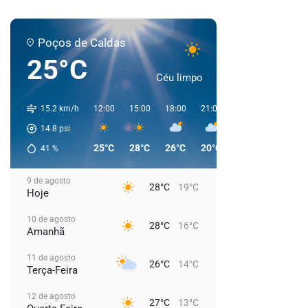
Poços de Caldas
25°C
Céu limpo
15.2 km/h
12:00
15:00
18:00
21:00
00:00
03:00
14.8
psi
25°C
28°C
26°C
20°C
19°C
18°C
41
%
9 de agosto
28°C
19°C
Hoje
10 de agosto
28°C
16°C
Amanhã
11 de agosto
26°C
14°C
Terça-Feira
12 de agosto
27°C
13°C