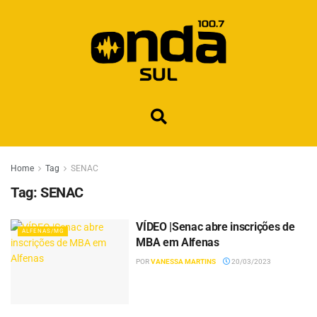
Home
Tag
SENAC
Tag:
SENAC
VÍDEO |Senac abre inscrições de
ALFENAS/MG
MBA em Alfenas
POR
VANESSA MARTINS
20/03/2023