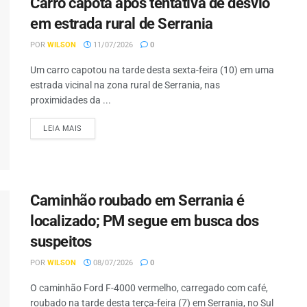
Carro capota após tentativa de desvio
em estrada rural de Serrania
POR
WILSON
11/07/2026
0
Um carro capotou na tarde desta sexta-feira (10) em uma
estrada vicinal na zona rural de Serrania, nas
proximidades da ...
LEIA MAIS
Caminhão roubado em Serrania é
localizado; PM segue em busca dos
suspeitos
POR
WILSON
08/07/2026
0
O caminhão Ford F-4000 vermelho, carregado com café,
roubado na tarde desta terça-feira (7) em Serrania, no Sul