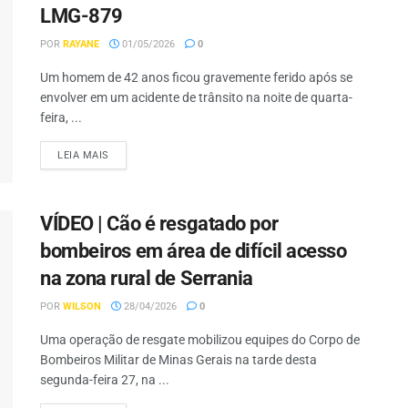
LMG-879
POR
RAYANE
01/05/2026
0
Um homem de 42 anos ficou gravemente ferido após se
envolver em um acidente de trânsito na noite de quarta-
feira, ...
LEIA MAIS
VÍDEO | Cão é resgatado por
bombeiros em área de difícil acesso
na zona rural de Serrania
POR
WILSON
28/04/2026
0
Uma operação de resgate mobilizou equipes do Corpo de
Bombeiros Militar de Minas Gerais na tarde desta
segunda-feira 27, na ...