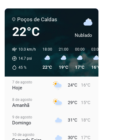
Poços de Caldas
22°C
Nublado
10.0 km/h
18:00
21:00
00:00
03:00
06:00
09:00
14.7
psi
22°C
19°C
17°C
16°C
16°C
21°C
45
%
7 de agosto
24°C
16°C
Hoje
8 de agosto
29°C
15°C
Amanhã
9 de agosto
31°C
18°C
Domingo
10 de agosto
30°C
17°C