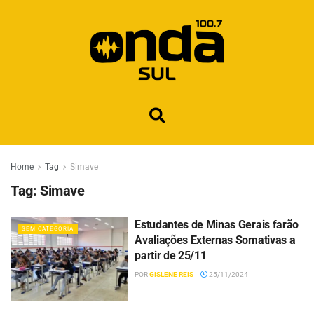
Home
Tag
Simave
Tag:
Simave
Estudantes de Minas Gerais farão
SEM CATEGORIA
Avaliações Externas Somativas a
partir de 25/11
POR
GISLENE REIS
25/11/2024