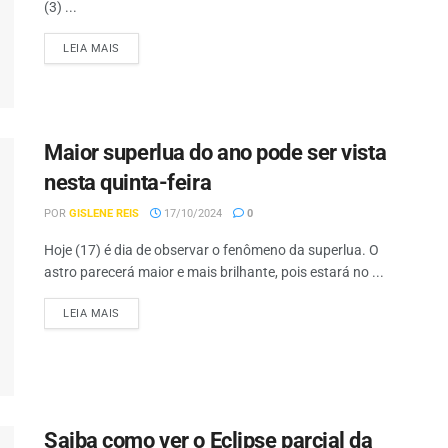
(3) ...
LEIA MAIS
Maior superlua do ano pode ser vista
nesta quinta-feira
POR
GISLENE REIS
17/10/2024
0
Hoje (17) é dia de observar o fenômeno da superlua. O
astro parecerá maior e mais brilhante, pois estará no ...
LEIA MAIS
Saiba como ver o Eclipse parcial da