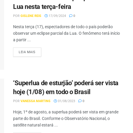
Lua nesta terça-feira
POR
GISLENE REIS
17/09/2024
0
Nesta terça (17), espectadores de todo o país poderão
observar um eclipse parcial da Lua. O fenômeno terá início
a partir ...
LEIA MAIS
‘Superlua de esturjão’ poderá ser vista
hoje (1/08) em todo o Brasil
POR
VANESSA MARTINS
01/08/2023
0
Hoje, 1º de agosto, a superlua poderá ser vista em grande
parte do Brasil. Conforme o Observatório Nacional, o
satélite natural estará ...