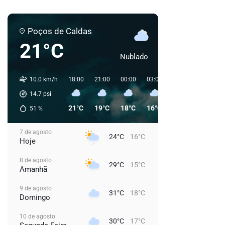
Poços de Caldas
21°C
Nublado
10.0 km/h
18:00
21:00
00:00
03:00
06:00
09:00
14.7
psi
21°C
19°C
18°C
16°C
16°C
21°C
51
%
7 de agosto
24°C
16°C
Hoje
8 de agosto
29°C
15°C
Amanhã
9 de agosto
31°C
18°C
Domingo
10 de agosto
30°C
17°C