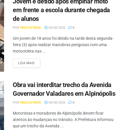
Jovem é detido após empinar moto
em frente a escola durante chegada
de alunos
POR
PAULOOTAVIO
04/08/2026
0
Um jovem de 18 anos foi detido na tarde desta segunda-
feira (3) após realizar manobras perigosas com uma
motocicleta nas ...
LEIA MAIS
Obra vai interditar trecho da Avenida
Governador Valadares em Alpinópolis
POR
PAULOOTAVIO
04/08/2026
0
Motoristas e moradores de Alpinópolis devem ficar
atentos às mudanças no trânsito. A Prefeitura informou
que um trecho da Avenida ...