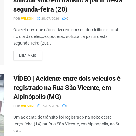
solicitar voto em trânsito a partir desta
segunda-feira (20)
POR
WILSON
20/07/2026
0
Os eleitores que não estiverem em seu domicílio eleitoral
no dia das eleições poderão solicitar, a partir desta
segunda-feira (20), ...
LEIA MAIS
VÍDEO | Acidente entre dois veículos é
registrado na Rua São Vicente, em
Alpinópolis (MG)
POR
WILSON
15/07/2026
0
Um acidente de trânsito foi registrado na noite desta
terça-feira (14) na Rua São Vicente, em Alpinópolis, no Sul
de ...