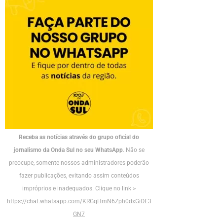
Receba as notícias através do grupo oficial do
jornalismo da Onda Sul no seu WhatsApp
. Não se
preocupe, somente nossos administradores poderão
fazer publicações, evitando assim conteúdos
impróprios e inadequados. Clique no link >
https://chat.whatsapp.com/KRGqHmN6Zph0dxGiOF3
GN7