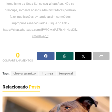
jornalismo da Onda Sul no seu WhatsApp. Não se
preocupe, somente nossos administradores poderão
fazer publicações, evitando assim conteúdos
impróprios e inadequados. Clique no link >
https://chat.whatsapp.com/IPV99iwzjAE7jxHhHgpD5z
?mode=ac_t
0
COMPARTILHAMENTOS
Tags:
chuva granizo
Ilicínea
temporal
Relacionado
Posts