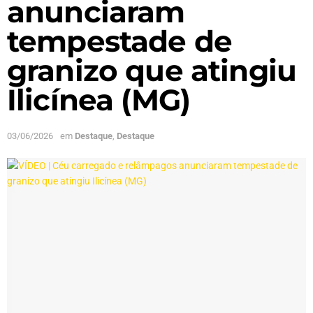
anunciaram
tempestade de
granizo que atingiu
Ilicínea (MG)
03/06/2026
em
Destaque
,
Destaque