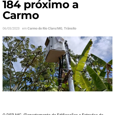
184 próximo a
Carmo
06/03/2023
em
Carmo do Rio Claro/MG
,
Trânsito