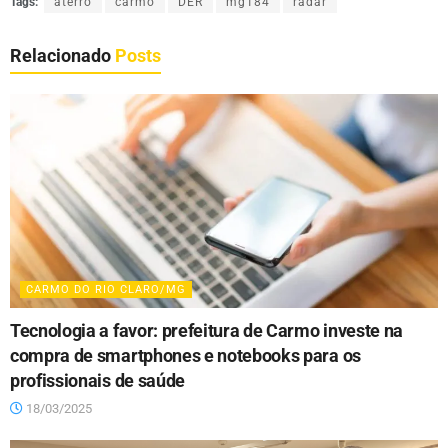
Tags:
aterro
carmo
DER
mg184
radar
Relacionado
Posts
CARMO DO RIO CLARO/MG
Tecnologia a favor: prefeitura de Carmo investe na
compra de smartphones e notebooks para os
profissionais de saúde
18/03/2025