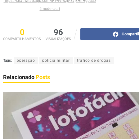
https://chat.whatsapp.com/IPV99iwzjAE7jxHhHgpD5z
?mode=ac_t
0
96
Comparti
COMPARTILHAMENTOS
VISUALIZAÇÕES
Tags:
operação
polícia militar
trafico de drogas
Relacionado
Posts