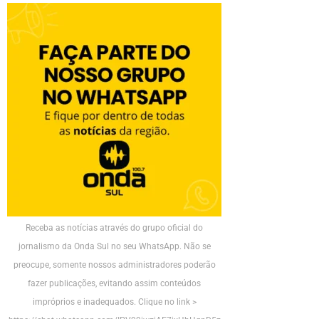
Receba as notícias através do grupo oficial do
jornalismo da Onda Sul no seu WhatsApp. Não se
preocupe, somente nossos administradores poderão
fazer publicações, evitando assim conteúdos
impróprios e inadequados. Clique no link >