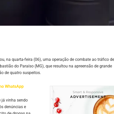
izou, na quarta-feira (06), uma operação de combate ao tráfico d
bastião do Paraíso (MG), que resultou na apreensão de grande
ão de quatro suspeitos.
l no WhatsApp
 já vinha sendo
ós denúncias e
cito de drogas na