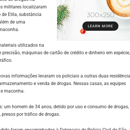
s militares localizaram
de Etila, substância
 além de uma
 maconha.
teriais utilizados na
 precisão, máquinas de cartão de crédito e dinheiro em espécie,
ráfico.
ovas informações levaram os policiais a outras duas residênci
armazenamento e venda de drogas. Nessas casas, as equipes
 e maconha.
os: um homem de 34 anos, detido por uso e consumo de drogas,
, presos por tráfico de drogas.
ndido foram encaminhados à Delegacia de Polícia Civil de São