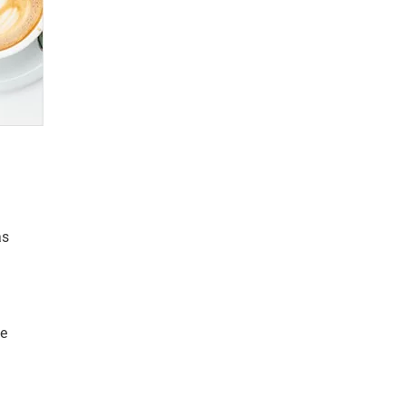
as
 e