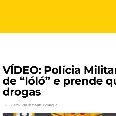
VÍDEO: Polícia Milita
de “lóló” e prende q
drogas
07/05/2026
em
Destaque
,
Destaque