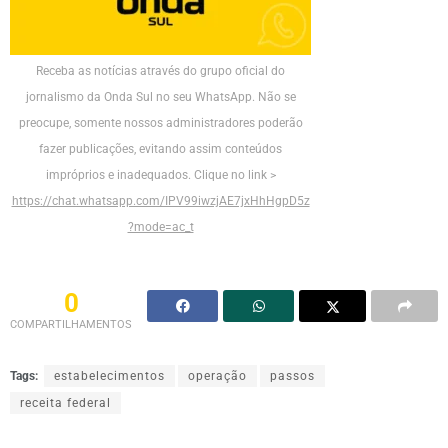
Receba as notícias através do grupo oficial do
jornalismo da Onda Sul no seu WhatsApp. Não se
preocupe, somente nossos administradores poderão
fazer publicações, evitando assim conteúdos
impróprios e inadequados. Clique no link >
https://chat.whatsapp.com/IPV99iwzjAE7jxHhHgpD5z
?mode=ac_t
0
COMPARTILHAMENTOS
Tags:
estabelecimentos
operação
passos
receita federal