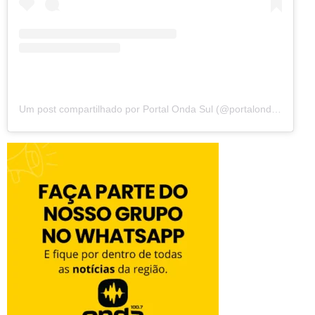
Um post compartilhado por Portal Onda Sul (@portalondasul)