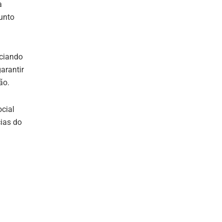
a
unto
nciando
arantir
ão.
cial
ias do