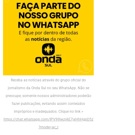
Receba as notícias através do grupo oficial do
jornalismo da Onda Sul no seu WhatsApp. Não se
preocupe, somente nossos administradores poderão
fazer publicações, evitando assim conteúdos
impróprios e inadequados. Clique no link >
https://chat.whatsapp.com/IPV99iwzjAE7jxHhHgpD5z
?mode=ac_t