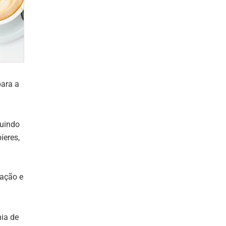
para a
luindo
íeres,
tação e
ia de