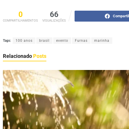
0
66
Comparti
COMPARTILHAMENTOS
VISUALIZAÇÕES
Tags:
100 anos
brasil
evento
Furnas
marinha
Relacionado
Posts