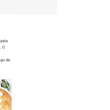
 pela
. O
ago de