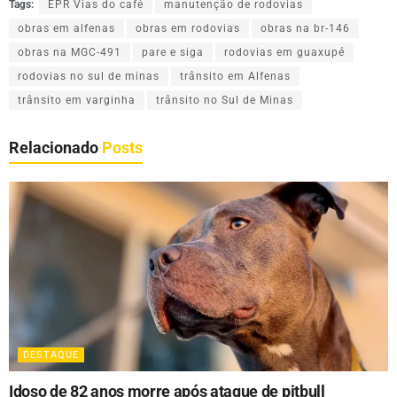
Tags:
EPR Vias do café
manutenção de rodovias
obras em alfenas
obras em rodovias
obras na br-146
obras na MGC-491
pare e siga
rodovias em guaxupé
rodovias no sul de minas
trânsito em Alfenas
trânsito em varginha
trânsito no Sul de Minas
Relacionado
Posts
DESTAQUE
Idoso de 82 anos morre após ataque de pitbull