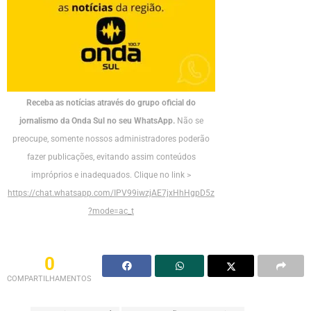
Receba as notícias através do grupo oficial do
jornalismo da Onda Sul no seu WhatsApp.
Não se
preocupe, somente nossos administradores poderão
fazer publicações, evitando assim conteúdos
impróprios e inadequados. Clique no link >
https://chat.whatsapp.com/IPV99iwzjAE7jxHhHgpD5z
?mode=ac_t
0
COMPARTILHAMENTOS