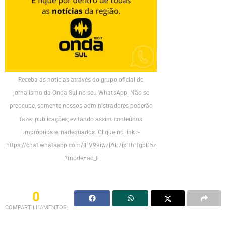
Receba as notícias através do grupo oficial do
jornalismo da Onda Sul no seu WhatsApp. Não se
preocupe, somente nossos administradores poderão
fazer publicações, evitando assim conteúdos
impróprios e inadequados. Clique no link >
https://chat.whatsapp.com/IPV99iwzjAE7jxHhHgpD5z
?mode=ac_t
0
COMPARTILHAMENTOS