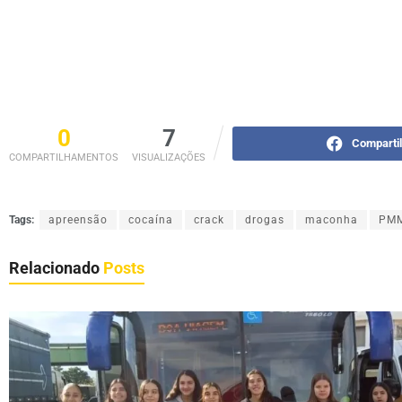
0
7
Comparti
COMPARTILHAMENTOS
VISUALIZAÇÕES
Tags:
apreensão
cocaína
crack
drogas
maconha
PM
Relacionado
Posts