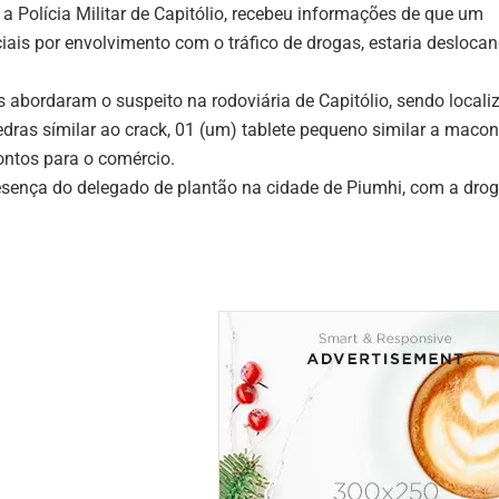
a Polícia Militar de Capitólio, recebeu informações de que um
iais por envolvimento com o tráfico de drogas, estaria desloca
s abordaram o suspeito na rodoviária de Capitólio, sendo locali
pedras símilar ao crack, 01 (um) tablete pequeno similar a maco
ontos para o comércio.
resença do delegado de plantão na cidade de Piumhi, com a dro