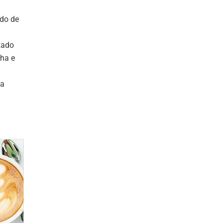
ndo de
zado
nha e
ga