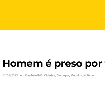
Homem é preso por t
11/01/2023
em
Capitólio/MG
,
Cidades
,
Destaque
,
Módulos
,
Notícias