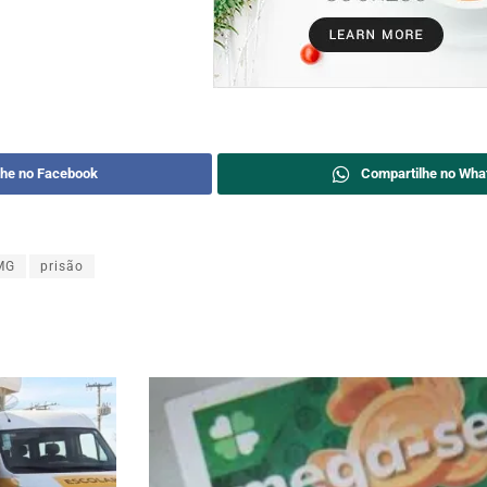
lhe no Facebook
Compartilhe no Wha
MG
prisão