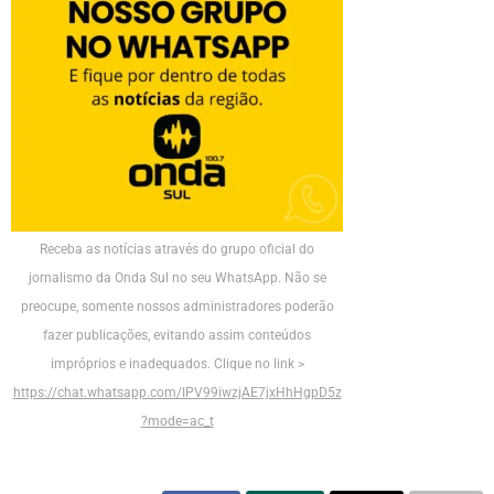
Receba as notícias através do grupo oficial do
jornalismo da Onda Sul no seu WhatsApp. Não se
preocupe, somente nossos administradores poderão
fazer publicações, evitando assim conteúdos
impróprios e inadequados. Clique no link >
https://chat.whatsapp.com/IPV99iwzjAE7jxHhHgpD5z
?mode=ac_t