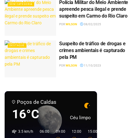
Polícia Militar do Meio Ambiente
SEM CATEGORIA
apreende pesca ilegal e prende
suspeito em Carmo do Rio Claro
POR
WILSON
08/02/2025
Suspeito de tráfico de drogas e
DESTAQUE
crimes ambientais é capturado
pela PM
POR
WILSON
11/10/2023
Poços de Caldas
16°C
Céu limpo
3.5 km/h
06:00
09:00
12:00
15:00
18:00
21:00
0