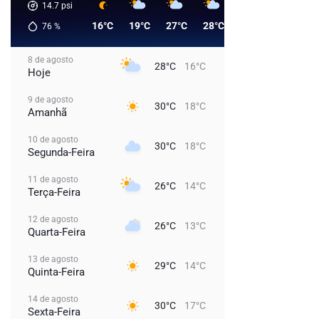
14.7
psi
16°C
19°C
27°C
28°C
25°C
21°C
76
%
8 de agosto
28°C
16°C
Hoje
9 de agosto
30°C
18°C
Amanhã
10 de agosto
30°C
18°C
Segunda-Feira
11 de agosto
26°C
14°C
Terça-Feira
12 de agosto
26°C
13°C
Quarta-Feira
13 de agosto
29°C
14°C
Quinta-Feira
14 de agosto
30°C
17°C
Sexta-Feira