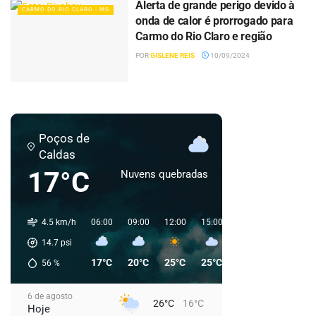
Alerta de grande perigo devido à
CARMO DO RIO CLARO - MG
onda de calor é prorrogado para
Carmo do Rio Claro e região
POR
GISLENE REIS
10/09/2024
Poços de
Caldas
17°C
Nuvens quebradas
4.5 km/h
06:00
09:00
12:00
15:00
18:00
21:00
0
14.7
psi
17°C
20°C
25°C
25°C
25°C
20°C
56
%
6 de agosto
26°C
16°C
Hoje