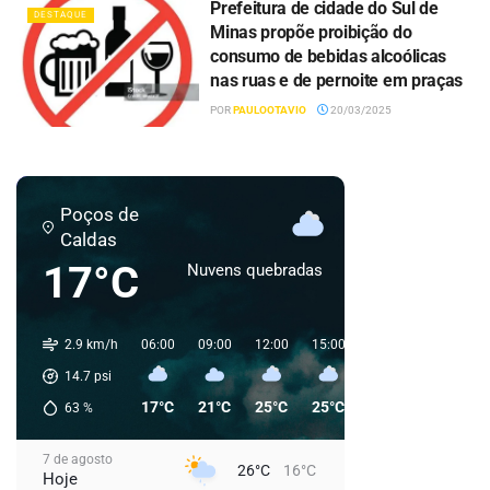
Prefeitura de cidade do Sul de
DESTAQUE
Minas propõe proibição do
consumo de bebidas alcoólicas
nas ruas e de pernoite em praças
POR
PAULOOTAVIO
20/03/2025
Poços de
Caldas
17°C
Nuvens quebradas
2.9 km/h
06:00
09:00
12:00
15:00
18:00
21:00
0
14.7
psi
17°C
21°C
25°C
25°C
22°C
19°C
63
%
7 de agosto
26°C
16°C
Hoje