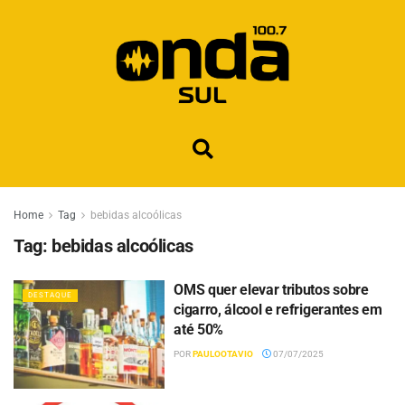
Home
Tag
bebidas alcoólicas
Tag:
bebidas alcoólicas
OMS quer elevar tributos sobre
DESTAQUE
cigarro, álcool e refrigerantes em
até 50%
POR
PAULOOTAVIO
07/07/2025