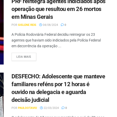
PRF reintegra agentes indiciados após
operação que resultou em 26 mortos
em Minas Gerais
POR
GISLENE REIS
04/08/2024
0
A Polícia Rodoviária Federal decidiu reintegrar os 23
agentes que haviam sido indiciados pela Polícia Federal
em decorrência da operação ...
LEIA MAIS
DESFECHO: Adolescente que manteve
familiares reféns por 12 horas é
ouvido na delegacia e aguarda
decisão judicial
POR
PAULOOTAVIO
22/03/2024
0