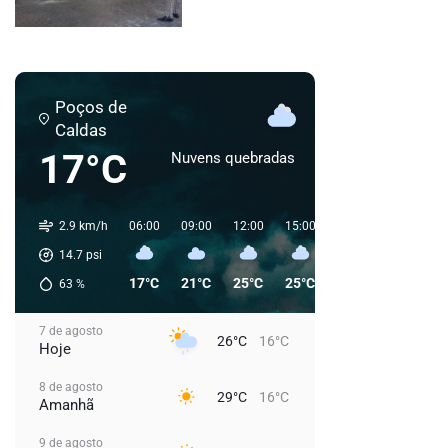
Poços de
Caldas
17°C
Nuvens quebradas
2.9 km/h
06:00
09:00
12:00
15:00
18:00
21:00
0
14.7
psi
17°C
21°C
25°C
25°C
22°C
19°C
63
%
7 de agosto
26°C
16°C
Hoje
8 de agosto
29°C
16°C
Amanhã
9 de agosto