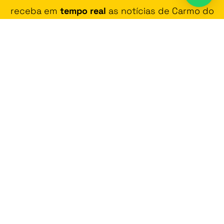
receba em
tempo real
as notícias de Carmo do
Rio Claro e região!
JUNTAR-SE AO GRUPO DE WHATSAPP
Contato
Vídeos
Promoção
Fala na Cara
Política de Privacidade