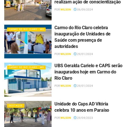
realizam ação de conscientização
POR
WILSON
06/09/2024
Carmo do Rio Claro celebra
CARMO DO RIO CLARO - MG
inauguração de Unidades de
Saúde com presença de
autoridades
POR
WILSON
29/01/2024
UBS Geralda Carielo e CAPS serão
CARMO DO RIO CLARO - MG
inaugurados hoje em Carmo do
Rio Claro
POR
WILSON
29/01/2024
Unidade do Caps AD Vitória
DESTAQUE
celebra 10 anos em Paraíso
POR
WILSON
29/04/2023