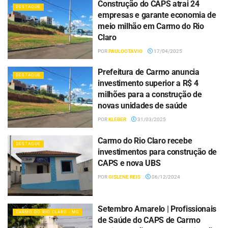
Construção do CAPS atrai 24
DESTAQUE
empresas e garante economia de
meio milhão em Carmo do Rio
Claro
POR
PAULOOTAVIO
17/04/2025
Prefeitura de Carmo anuncia
DESTAQUE
investimento superior a R$ 4
milhões para a construção de
novas unidades de saúde
POR
KLEBER
31/03/2025
Carmo do Rio Claro recebe
DESTAQUE
investimentos para construção de
CAPS e nova UBS
POR
GISLENE REIS
06/12/2024
Setembro Amarelo | Profissionais
CARMO DO RIO CLARO - MG
de Saúde do CAPS de Carmo