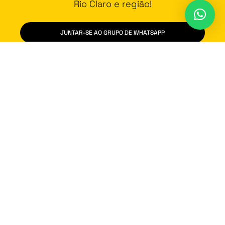
Rio Claro e região!
JUNTAR-SE AO GRUPO DE WHATSAPP
Contato
Vídeos
Promoção
Fala na Cara
Política de Privacidade
Rua Delfim Moreira, 133, 3º Andar - Centro, Carmo do Rio Claro/MG -
37.150-000
2022 Onda Sul - Todos os direitos reservados