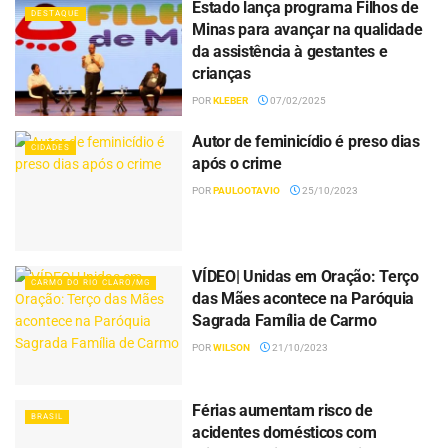
Estado lança programa Filhos de
DESTAQUE
Minas para avançar na qualidade
da assistência à gestantes e
crianças
POR
KLEBER
07/02/2025
Autor de feminicídio é preso dias
CIDADES
após o crime
POR
PAULOOTAVIO
25/10/2023
VÍDEO| Unidas em Oração: Terço
CARMO DO RIO CLARO/MG
das Mães acontece na Paróquia
Sagrada Família de Carmo
POR
WILSON
21/10/2023
Férias aumentam risco de
BRASIL
acidentes domésticos com