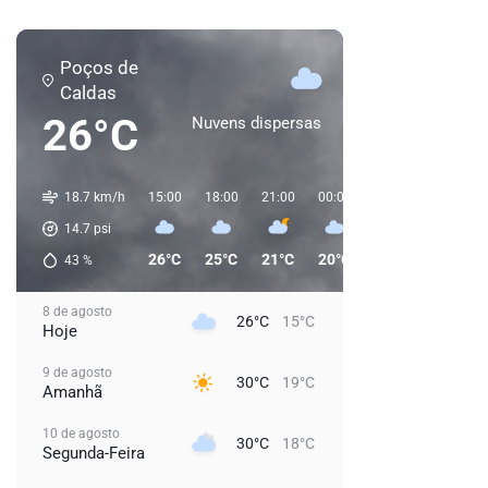
Poços de
Caldas
26°C
Nuvens dispersas
18.7 km/h
15:00
18:00
21:00
00:00
03:00
06:00
14.7
psi
26°C
25°C
21°C
20°C
20°C
20°C
43
%
8 de agosto
26°C
15°C
Hoje
9 de agosto
30°C
19°C
Amanhã
10 de agosto
30°C
18°C
Segunda-Feira