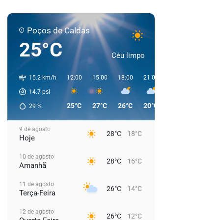
Poços de Caldas
25°C
Céu limpo
15.2 km/h
12:00
15:00
18:00
21:00
00:00
03:00
14.7
psi
25°C
27°C
26°C
20°C
19°C
18°C
29
%
9 de agosto
28°C
18°C
Hoje
10 de agosto
28°C
16°C
Amanhã
11 de agosto
26°C
14°C
Terça-Feira
12 de agosto
26°C
12°C