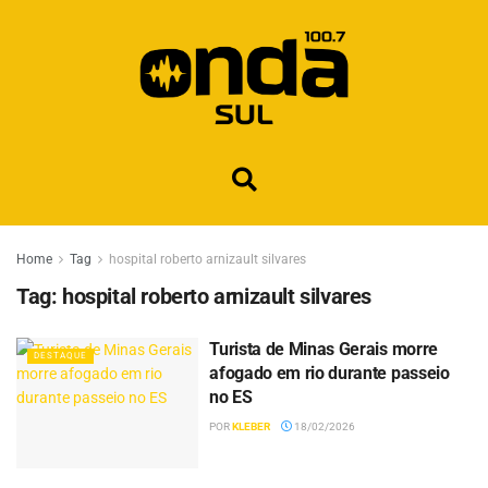
Home
Tag
hospital roberto arnizault silvares
Tag:
hospital roberto arnizault silvares
Turista de Minas Gerais morre
DESTAQUE
afogado em rio durante passeio
no ES
POR
KLEBER
18/02/2026