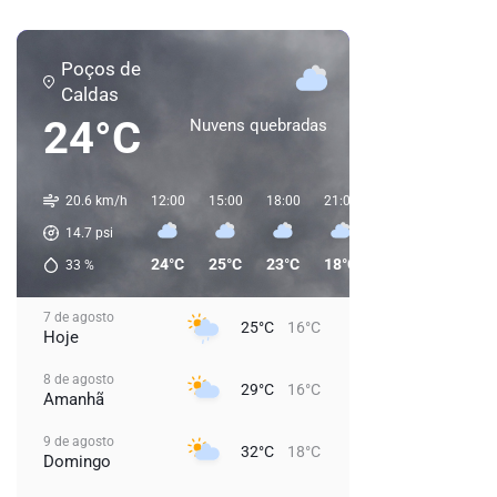
Poços de
Caldas
24°C
Nuvens quebradas
20.6 km/h
12:00
15:00
18:00
21:00
00:00
03:00
14.7
psi
24°C
25°C
23°C
18°C
18°C
17°C
33
%
7 de agosto
25°C
16°C
Hoje
8 de agosto
29°C
16°C
Amanhã
9 de agosto
32°C
18°C
Domingo