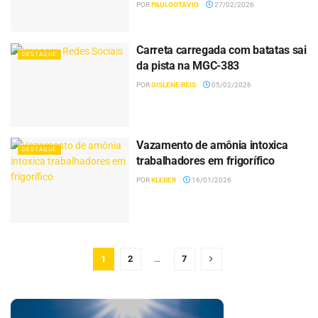
POR
PAULOOTAVIO
27/02/2026
Carreta carregada com batatas sai
DESTAQUE
da pista na MGC-383
POR
GISLENE REIS
05/02/2026
Vazamento de amônia intoxica
DESTAQUE
trabalhadores em frigorífico
POR
KLEBER
16/01/2026
1
2
…
7