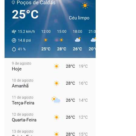
Poços de Caldas
25°C
Céu limpo
15.2 km/h
12:00
15:00
18:00
21:00
00:00
03:00
14.8
psi
25°C
28°C
26°C
20°C
19°C
18°C
41
%
9 de agosto
28°C
19°C
Hoje
10 de agosto
28°C
16°C
Amanhã
11 de agosto
26°C
14°C
Terça-Feira
12 de agosto
26°C
12°C
Quarta-Feira
13 de agosto
28°C
15°C