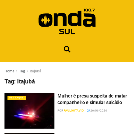
Home
Tag
Itajubá
Tag:
Itajubá
Mulher é presa suspeita de matar
DESTAQUE
companheiro e simular suicídio
POR
PAULOOTAVIO
26/06/2026