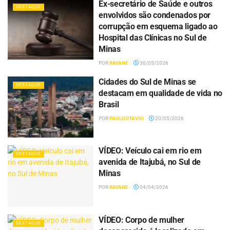
Ex-secretário de Saúde e outros
DESTAQUE
envolvidos são condenados por
corrupção em esquema ligado ao
Hospital das Clínicas no Sul de
Minas
POR
RAYANE
30/05/2026
Cidades do Sul de Minas se
DESTAQUE
destacam em qualidade de vida no
Brasil
POR
PAULOOTAVIO
20/05/2026
VÍDEO: Veículo cai em rio em
DESTAQUE
avenida de Itajubá, no Sul de
Minas
POR
RAYANE
04/04/2026
VÍDEO: Corpo de mulher
DESTAQUE