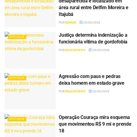
desaparecida é localizado em
área rural entre Delfim Moreira e
Itajubá
POR
RAYANE
25/03/2026
Justiça determina indenização a
DESTAQUE
funcionária vítima de gordofobia
POR
PAULOOTAVIO
24/03/2026
Agressão com paus e pedras
DESTAQUE
deixa homem em estado grave
POR
PAULOOTAVIO
23/03/2026
Operação Couraça mira esquema
DESTAQUE
que movimentou R$ 9 mi e prende
18