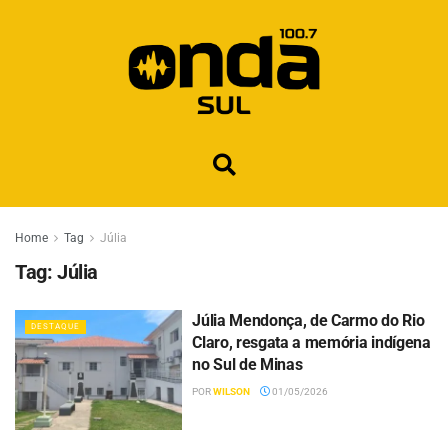
Home
Tag
Júlia
Tag:
Júlia
Júlia Mendonça, de Carmo do Rio
DESTAQUE
Claro, resgata a memória indígena
no Sul de Minas
POR
WILSON
01/05/2026