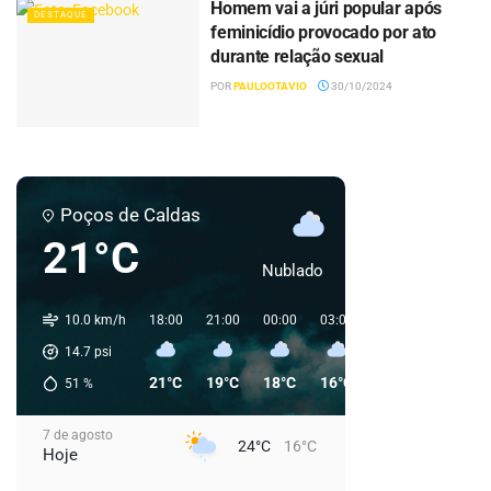
Homem vai a júri popular após
DESTAQUE
feminicídio provocado por ato
durante relação sexual
POR
PAULOOTAVIO
30/10/2024
Poços de Caldas
21°C
Nublado
10.0 km/h
18:00
21:00
00:00
03:00
06:00
09:00
14.7
psi
21°C
19°C
18°C
16°C
16°C
21°C
51
%
7 de agosto
24°C
16°C
Hoje