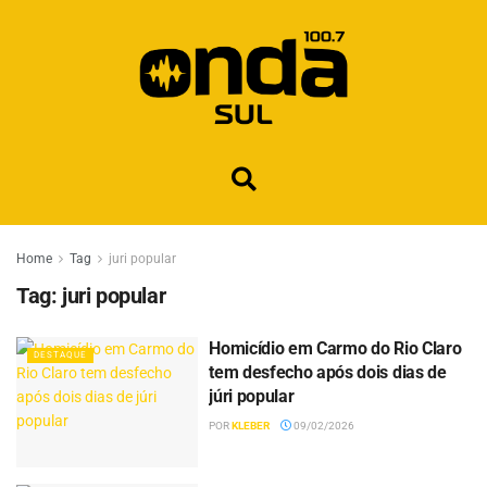
Home
Tag
juri popular
Tag:
juri popular
Homicídio em Carmo do Rio Claro
DESTAQUE
tem desfecho após dois dias de
júri popular
POR
KLEBER
09/02/2026