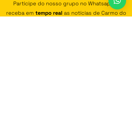
Participe do nosso grupo no Whatsapp e
receba em
tempo real
as notícias de Carmo do
Rio Claro e região!
JUNTAR-SE AO GRUPO DE WHATSAPP
Contato
Vídeos
Promoção
Fala na Cara
Política de Privacidade