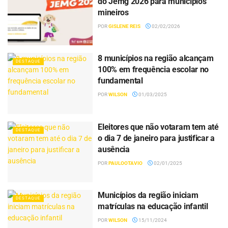
do Jemg 2026 para municípios
mineiros
POR
GISLENE REIS
02/02/2026
8 municípios na região alcançam
DESTAQUE
100% em frequência escolar no
fundamental
POR
WILSON
01/03/2025
Eleitores que não votaram tem até
DESTAQUE
o dia 7 de janeiro para justificar a
ausência
POR
PAULOOTAVIO
02/01/2025
Municípios da região iniciam
DESTAQUE
matrículas na educação infantil
POR
WILSON
15/11/2024