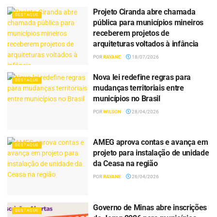
Projeto Ciranda abre chamada
DESTAQUE
pública para municípios mineiros
receberem projetos de
arquiteturas voltados à infância
POR
RAYANE
18/07/2026
Nova lei redefine regras para
DESTAQUE
mudanças territoriais entre
municípios no Brasil
POR
WILSON
28/04/2026
AMEG aprova contas e avança em
DESTAQUE
projeto para instalação de unidade
da Ceasa na região
POR
RAYANE
26/04/2026
Governo de Minas abre inscrições
DESTAQUE