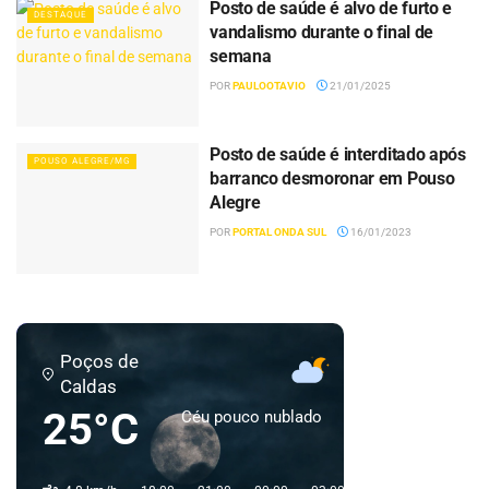
Posto de saúde é alvo de furto e
DESTAQUE
vandalismo durante o final de
semana
POR
PAULOOTAVIO
21/01/2025
Posto de saúde é interditado após
POUSO ALEGRE/MG
barranco desmoronar em Pouso
Alegre
POR
PORTAL ONDA SUL
16/01/2023
Poços de
Caldas
25°C
Céu pouco nublado