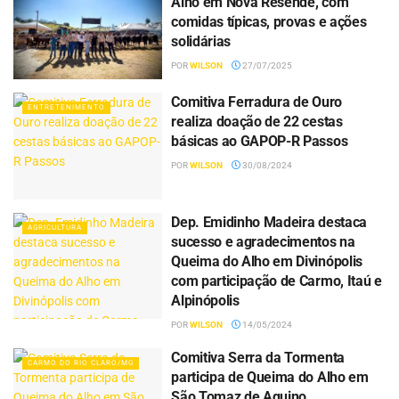
Alho em Nova Resende, com
comidas típicas, provas e ações
solidárias
POR
WILSON
27/07/2025
Comitiva Ferradura de Ouro
ENTRETENIMENTO
realiza doação de 22 cestas
básicas ao GAPOP-R Passos
POR
WILSON
30/08/2024
Dep. Emidinho Madeira destaca
AGRICULTURA
sucesso e agradecimentos na
Queima do Alho em Divinópolis
com participação de Carmo, Itaú e
Alpinópolis
POR
WILSON
14/05/2024
Comitiva Serra da Tormenta
CARMO DO RIO CLARO/MG
participa de Queima do Alho em
São Tomaz de Aquino