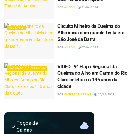
POR
WILSON
21/04/2024
Circuito Mineiro da Queima do
DESTAQUE
Alho inicia com grande festa em
São José da Barra
POR
WILSON
07/04/2024
VÍDEO | 9ª Etapa Regional da
CARMO DO RIO CLARO/MG
Queima do Alho em Carmo do Rio
Claro celebra os 146 anos da
cidade
POR
VANESSA MARTINS
05/11/2023
Poços de
Caldas