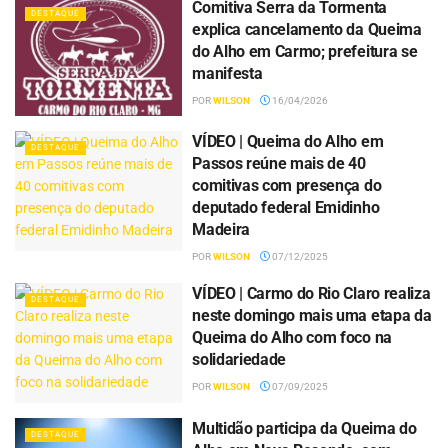
Comitiva Serra da Tormenta
DESTAQUE
explica cancelamento da Queima
do Alho em Carmo; prefeitura se
manifesta
POR
WILSON
16/04/2026
VÍDEO | Queima do Alho em
DESTAQUE
Passos reúne mais de 40
comitivas com presença do
deputado federal Emidinho
Madeira
POR
WILSON
07/12/2025
VÍDEO | Carmo do Rio Claro realiza
DESTAQUE
neste domingo mais uma etapa da
Queima do Alho com foco na
solidariedade
POR
WILSON
07/09/2025
Multidão participa da Queima do
DESTAQUE