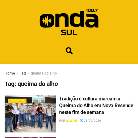
Home
Tag
queima do alho
Tag:
queima do alho
Tradição e cultura marcam a
DESTAQUE
Queima do Alho em Nova Resende
neste fim de semana
POR
WILSON
03/05/2026