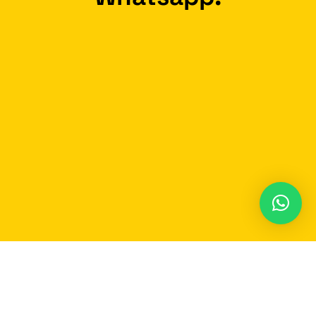
Participe do nosso grupo no Whatsapp e
receba em
tempo real
as notícias de Carmo do
Rio Claro e região!