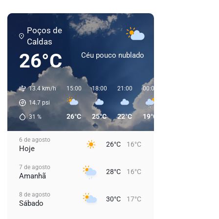
Poços de
Caldas
26°C
Céu pouco nublado
13.4 km/h
15:00
18:00
21:00
00:00
03:00
06:00
14.7
psi
26°C
25°C
22°C
19°C
18°C
17°C
31
%
6 de agosto
26°C
16°C
Hoje
7 de agosto
28°C
16°C
Amanhã
8 de agosto
30°C
17°C
Sábado