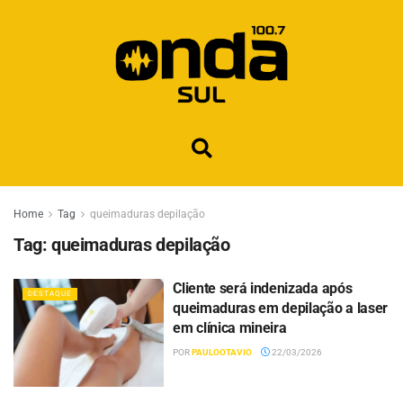
Home
Tag
queimaduras depilação
Tag:
queimaduras depilação
Cliente será indenizada após
DESTAQUE
queimaduras em depilação a laser
em clínica mineira
POR
PAULOOTAVIO
22/03/2026