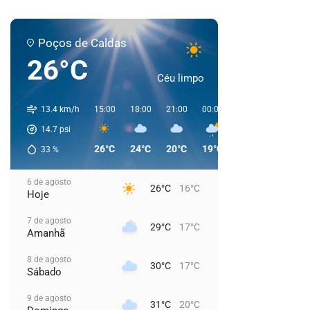
Poços de Caldas
26°C
Céu limpo
13.4 km/h
15:00
18:00
21:00
00:00
03:00
06:00
14.7
psi
26°C
24°C
20°C
19°C
18°C
17°C
33
%
6 de agosto
26°C
16°C
Hoje
7 de agosto
29°C
17°C
Amanhã
8 de agosto
30°C
17°C
Sábado
9 de agosto
31°C
20°C