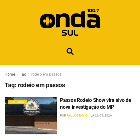
Home
Tag
rodeio em passos
Tag:
rodeio em passos
Passos Rodeio Show vira alvo de
DESTAQUE
nova investigação do MP
POR
PAULOOTAVIO
12/05/2026