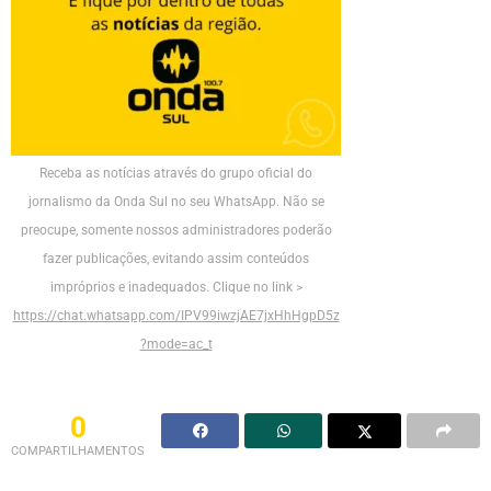
Receba as notícias através do grupo oficial do
jornalismo da Onda Sul no seu WhatsApp. Não se
preocupe, somente nossos administradores poderão
fazer publicações, evitando assim conteúdos
impróprios e inadequados. Clique no link >
https://chat.whatsapp.com/IPV99iwzjAE7jxHhHgpD5z
?mode=ac_t
0
COMPARTILHAMENTOS