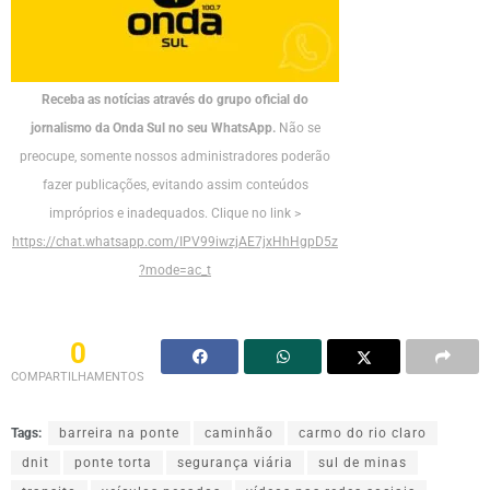
Receba as notícias através do grupo oficial do
jornalismo da Onda Sul no seu WhatsApp.
Não se
preocupe, somente nossos administradores poderão
fazer publicações, evitando assim conteúdos
impróprios e inadequados. Clique no link >
https://chat.whatsapp.com/IPV99iwzjAE7jxHhHgpD5z
?mode=ac_t
0
COMPARTILHAMENTOS
Tags:
barreira na ponte
caminhão
carmo do rio claro
dnit
ponte torta
segurança viária
sul de minas