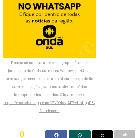
Receba as notícias através do grupo oficial do
jornalismo da Onda Sul no seu WhatsApp. Não se
preocupe, somente nossos administradores poderão
fazer publicações, evitando assim conteúdos
impróprios e inadequados. Clique no link >
https://chat.whatsapp.com/IPV99iwzjAE7jxHhHgpD5z
?mode=ac_t
0