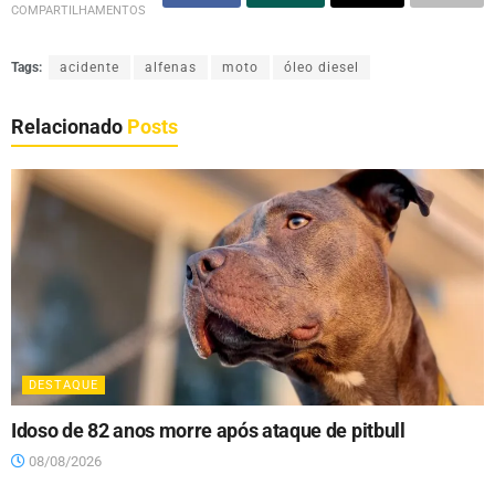
COMPARTILHAMENTOS
Tags:
acidente
alfenas
moto
óleo diesel
Relacionado
Posts
DESTAQUE
Idoso de 82 anos morre após ataque de pitbull
08/08/2026